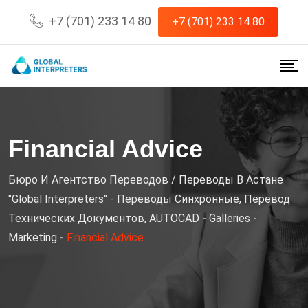
Skip
+7 (701) 233 14 80
+7 (701) 233 14 80
to
content
Financial Advice
Бюро И Агентство Переводов / Переводы В Астане
"Global Interpreters" - Переводы Синхронные, Перевод
Технических Документов, AUTOCAD
-
Galleries
-
Marketing
-
Financial Advice