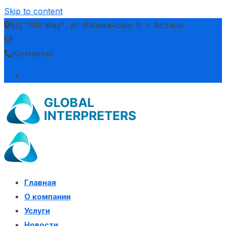
Skip to content
БЦ "Silk Way", ул. Валиханова, 5, г. Астана
info@globalint.kz
Контакты:
+7 (701) 233 14 80
Главная
О компании
Услуги
Новости